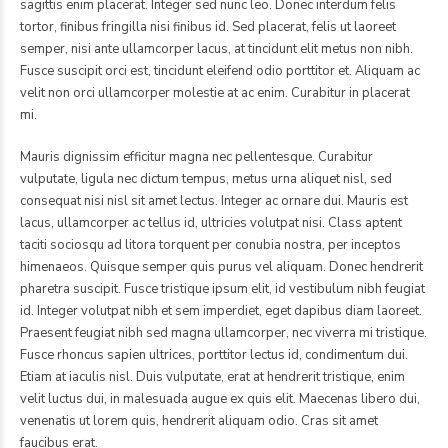
sagittis enim placerat. Integer sed nunc leo. Donec interdum felis
tortor, finibus fringilla nisi finibus id. Sed placerat, felis ut laoreet
semper, nisi ante ullamcorper lacus, at tincidunt elit metus non nibh.
Fusce suscipit orci est, tincidunt eleifend odio porttitor et. Aliquam ac
velit non orci ullamcorper molestie at ac enim. Curabitur in placerat
mi.
Mauris dignissim efficitur magna nec pellentesque. Curabitur
vulputate, ligula nec dictum tempus, metus urna aliquet nisl, sed
consequat nisi nisl sit amet lectus. Integer ac ornare dui. Mauris est
lacus, ullamcorper ac tellus id, ultricies volutpat nisi. Class aptent
taciti sociosqu ad litora torquent per conubia nostra, per inceptos
himenaeos. Quisque semper quis purus vel aliquam. Donec hendrerit
pharetra suscipit. Fusce tristique ipsum elit, id vestibulum nibh feugiat
id. Integer volutpat nibh et sem imperdiet, eget dapibus diam laoreet.
Praesent feugiat nibh sed magna ullamcorper, nec viverra mi tristique.
Fusce rhoncus sapien ultrices, porttitor lectus id, condimentum dui.
Etiam at iaculis nisl. Duis vulputate, erat at hendrerit tristique, enim
velit luctus dui, in malesuada augue ex quis elit. Maecenas libero dui,
venenatis ut lorem quis, hendrerit aliquam odio. Cras sit amet
faucibus erat.